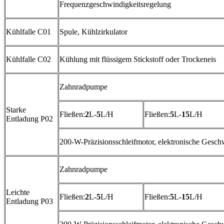
Frequenzgeschwindigkeitsregelung
Kühlfalle C01
Spule, Kühlzirkulator
Kühlfalle C02
Kühlung mit flüssigem Stickstoff oder Trockeneis
Zahnradpumpe
Starke
Fließen:
2
L-
5
L/H
Fließen:
5
L-
15
L/H
Entladung P02
200-W-Präzisionsschleifmotor, elektronische Gesch
Zahnradpumpe
Leichte
Fließen:
2
L-
5
L/H
Fließen:
5
L-
15
L/H
Entladung P03