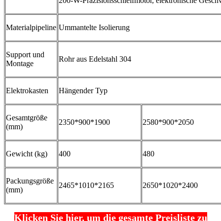
200-W-Präzisionsschleifmotor, elektronische Gesch
Materialpipeline
Ummantelte Isolierung
Support und
Rohr aus Edelstahl 304
Montage
Elektrokasten
Hängender Typ
Gesamtgröße
2350*900*1900
2580*900*2050
(mm)
Gewicht (kg)
400
480
Packungsgröße
2465*1010*2165
2650*1020*2400
(mm)
Klicken Sie hier, um die gesamte Preisliste zu