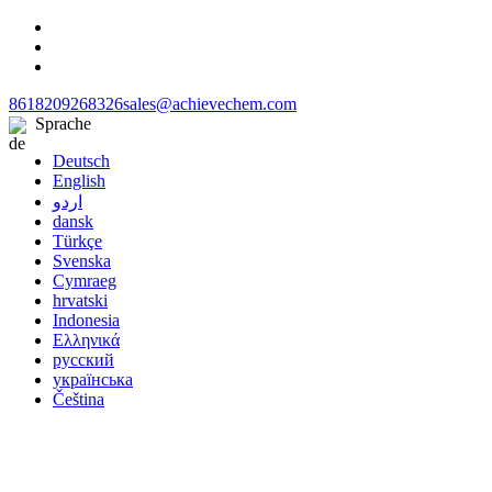
8618209268326
sales@achievechem.com
Sprache
Deutsch
English
اردو
dansk
Türkçe
Svenska
Cymraeg
hrvatski
Indonesia
Ελληνικά
русский
українська
Čeština