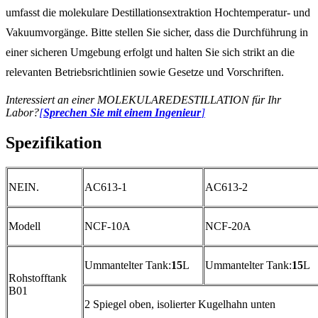
umfasst die molekulare Destillationsextraktion Hochtemperatur- und
Vakuumvorgänge. Bitte stellen Sie sicher, dass die Durchführung in
einer sicheren Umgebung erfolgt und halten Sie sich strikt an die
relevanten Betriebsrichtlinien sowie Gesetze und Vorschriften.
Interessiert an einer MOLEKULAREDESTILLATION für Ihr
Labor?
[
Sprechen Sie mit einem Ingenieur
]
Spezifikation
NEIN.
AC613-1
AC613-2
Modell
NCF-10A
NCF-20A
Ummantelter Tank:
15
L
Ummantelter Tank:
15
L
Rohstofftank
B01
2 Spiegel oben, isolierter Kugelhahn unten