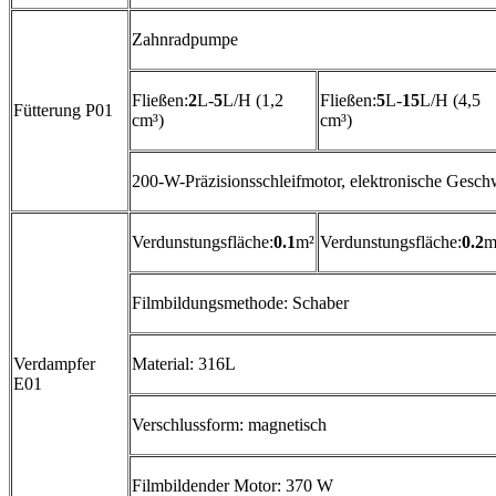
Zahnradpumpe
Fließen:
2
L-
5
L/H (1,2
Fließen:
5
L-
15
L/H (4,5
Fütterung P01
cm³)
cm³)
200-W-Präzisionsschleifmotor, elektronische Gesch
Verdunstungsfläche:
0.1
m²
Verdunstungsfläche:
0.2
m
Filmbildungsmethode: Schaber
Verdampfer
Material: 316L
E01
Verschlussform: magnetisch
Filmbildender Motor: 370 W